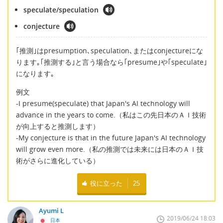
speculate/speculation
conjecture
｢推測｣はpresumption､speculation､またはconjectureにな
ります｡｢推測する｣と言う場合なら｢presume｣や｢speculate｣
になります｡
例文
-I presume(speculate) that Japan's AI technology will
advance in the years to come.（私はこの先日本のＡＩ技術
が向上すると推測します）
-My conjecture is that in the future Japan's AI technology
will grow even more.（私の推測では未来には日本のＡＩ技
術がさらに進化している）
役に立った
25
Ayumi L
2019/06/24 18:03
日本