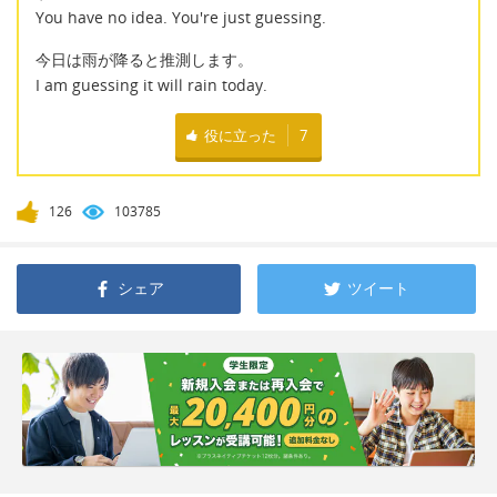
You have no idea. You're just guessing.
今日は雨が降ると推測します。
I am guessing it will rain today.
役に立った
7
126
103785
シェア
ツイート