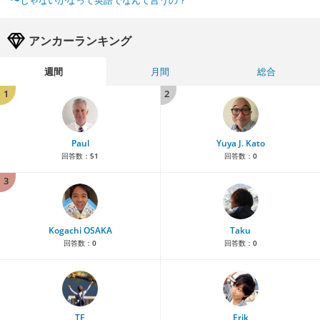
〜じゃないかなって英語でなんて言うの？
アンカーランキング
週間
月間
総合
1
2
Paul
Yuya J. Kato
回答数：
51
回答数：
0
3
Kogachi OSAKA
Taku
回答数：
0
回答数：
0
TE
Erik