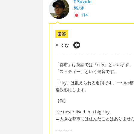
T Suzuki
翻訳家
日本
回答
city
「都市」は英語では「city」といいます。
「スィティー」という発音です。
「city」は数えられる名詞です。一つの都市
複数形にします。
【例】
I've never lived in a big city.
→大きな都市には住んだことはありませ
~~~~~~~