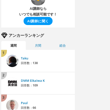
AI講師なら
いつでも相談可能です！
AI講師に聞く
アンカーランキング
週間
月間
総合
1
Taku
回答数：
138
2
DMM Eikaiwa K
回答数：
109
3
Paul
回答数：
66