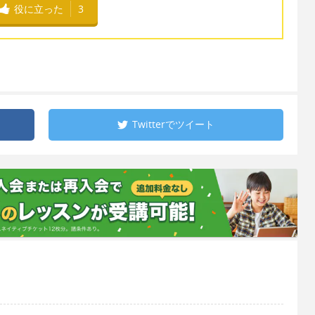
役に立った
3
Twitterで
ツイート