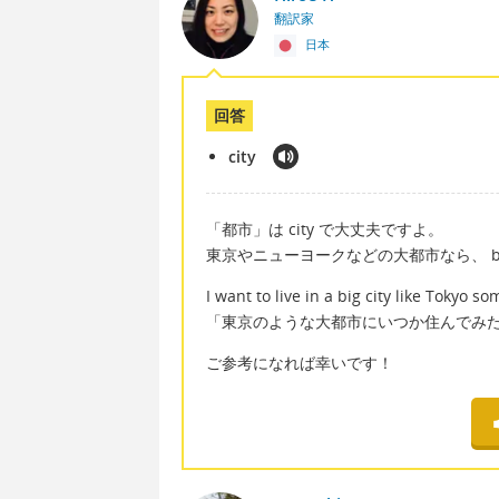
翻訳家
日本
回答
city
「都市」は city で大丈夫ですよ。
東京やニューヨークなどの大都市なら、 big ci
I want to live in a big city like Tokyo s
「東京のような大都市にいつか住んでみ
ご参考になれば幸いです！