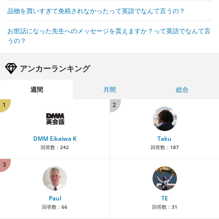
品物を買いすぎて免税されなかったって英語でなんて言うの？
お世話になった先生へのメッセージを貰えますか？って英語でなんて言
うの？
アンカーランキング
週間
月間
総合
1
2
DMM Eikaiwa K
Taku
回答数：
242
回答数：
187
3
Paul
TE
回答数：
66
回答数：
31