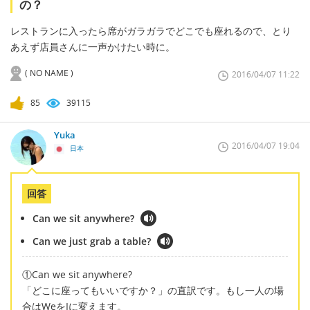
の？
レストランに入ったら席がガラガラでどこでも座れるので、とり
あえず店員さんに一声かけたい時に。
( NO NAME )
2016/04/07 11:22
85
39115
Yuka
2016/04/07 19:04
日本
回答
Can we sit anywhere?
Can we just grab a table?
①Can we sit anywhere?
「どこに座ってもいいですか？」の直訳です。もし一人の場
合はWeをIに変えます。