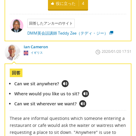
役に立った
4
回答したアンカーのサイト
DMM英会話講師 Teddy Zee（テディ・ジー）
Ian Cameron
2020/01/20 17:51
イギリス
回答
Can we sit anywhere?
Where would you like us to sit?
Can we sit wherever we want?
These are informal questions which someone entering a
restaurant or cafe would ask the waiter or waitress when
requesting a place to sit down. "Anywhere" is use to