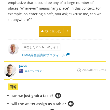
emphasize that it could be any of a large number of
places. Wherever" means "any place" in this context. For
example, on entering a cafe, you ask, "Excuse me, can we
sit anywhere?"
役に立った
3
回答したアンカーのサイト
DMM英会話講師プロフィール
Jackk
2020/01/21 22:54
ニュージーランド
回答
can we just grab a table?
will the waiter assign us a table?