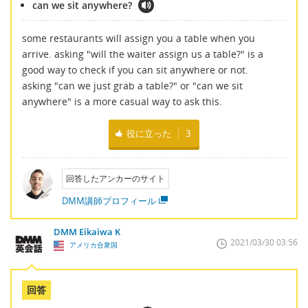
can we sit anywhere?
some restaurants will assign you a table when you
arrive. asking "will the waiter assign us a table?" is a
good way to check if you can sit anywhere or not.
asking "can we just grab a table?" or "can we sit
anywhere" is a more casual way to ask this.
役に立った
3
回答したアンカーのサイト
DMM講師プロフィール
DMM Eikaiwa K
2021/03/30 03:56
アメリカ合衆国
回答