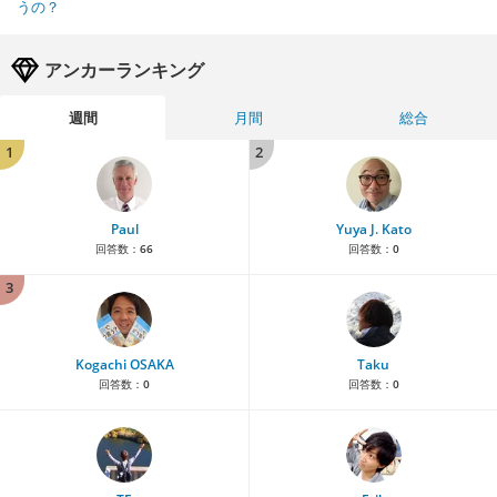
うの？
アンカーランキング
週間
月間
総合
1
2
Paul
Yuya J. Kato
回答数：
66
回答数：
0
3
Kogachi OSAKA
Taku
回答数：
0
回答数：
0