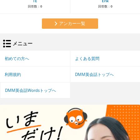
TE
Erik
回答数：
0
回答数：
0
アンカー一覧
メニュー
初めての方へ
よくある質問
利用規約
DMM英会話トップへ
DMM英会話Wordsトップへ