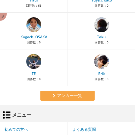
Paul
Yuya J. Kato
回答数：
66
回答数：
0
3
Kogachi OSAKA
Taku
回答数：
0
回答数：
0
TE
Erik
回答数：
0
回答数：
0
アンカー一覧
メニュー
初めての方へ
よくある質問