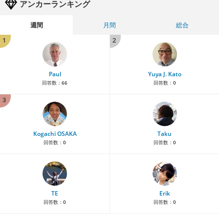
アンカーランキング
週間
月間
総合
1
2
Paul
Yuya J. Kato
回答数：
66
回答数：
0
3
Kogachi OSAKA
Taku
回答数：
0
回答数：
0
TE
Erik
回答数：
0
回答数：
0