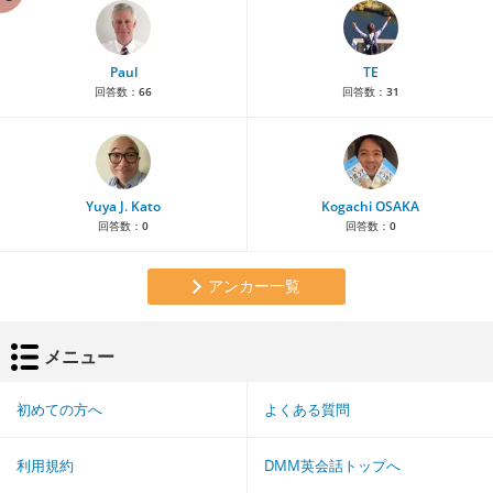
Paul
TE
回答数：
66
回答数：
31
Yuya J. Kato
Kogachi OSAKA
回答数：
0
回答数：
0
アンカー一覧
メニュー
初めての方へ
よくある質問
利用規約
DMM英会話トップへ