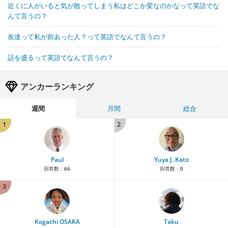
近くに人がいると気が散ってしまう私はどこか変なのかなって英語でな
んて言うの？
友達って私が前あった人？って英語でなんて言うの？
話を盛るって英語でなんて言うの？
アンカーランキング
週間
月間
総合
1
2
Paul
Yuya J. Kato
回答数：
66
回答数：
0
3
Kogachi OSAKA
Taku