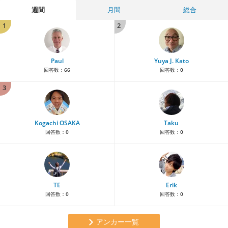
週間
月間
総合
1
2
Paul
Yuya J. Kato
回答数：
66
回答数：
0
3
Kogachi OSAKA
Taku
回答数：
0
回答数：
0
TE
Erik
回答数：
0
回答数：
0
アンカー一覧