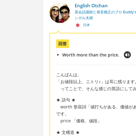
English Otchan
英会話講師と発音矯正のプロ Buddy's En
ンガル夫婦
日本
回答
Worth more than the price.
こんばんは。
「お値段以上、ニトリ♪」は耳に残ります
ってことで、そんな感じの英語にして
★ 語句 ★
worth 形容詞「値打ちがある、価値
です。
price 「価格、値段」
★ 文構造 ★