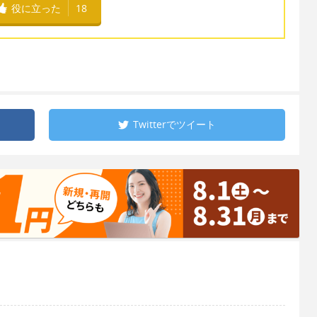
役に立った
18
Twitterで
ツイート