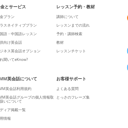
料金とサービス
レッスン予約・教材
金プラン
講師について
ラスネイティブプラン
レッスンまでの流れ
国語・中国語レッスン
予約・講師検索
供向け英会話
教材
ジネス英会話オプション
レッスンチケット
れ聞いてeKnow?
DMM英会話について
お客様サポート
MM英会話利用規約
よくある質問
MM英会話グループの個人情報取
とっさのフレーズ集
扱いについて
ディア掲載一覧
用情報