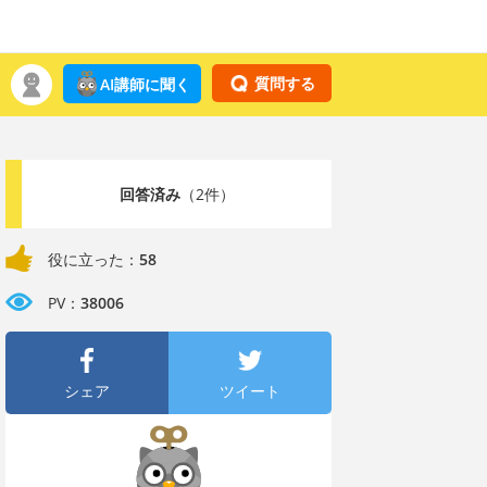
質問する
AI講師に聞く
回答済み
（2件）
役に立った：
58
PV：
38006
シェア
ツイート