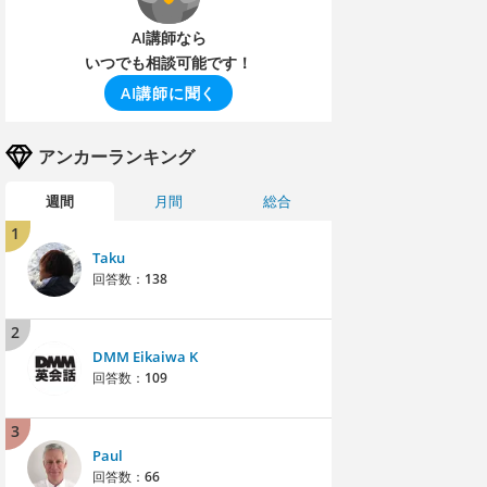
AI講師なら
いつでも相談可能です！
AI講師に聞く
アンカーランキング
週間
月間
総合
1
Taku
回答数：
138
2
DMM Eikaiwa K
回答数：
109
3
Paul
回答数：
66