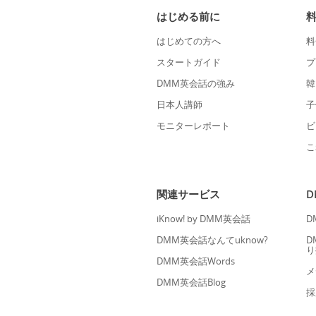
はじめる前に
はじめての方へ
料
スタートガイド
プ
DMM英会話の強み
韓
日本人講師
子
モニターレポート
ビ
こ
関連サービス
iKnow! by DMM英会話
D
DMM英会話なんてuknow?
D
り
DMM英会話Words
メ
DMM英会話Blog
採