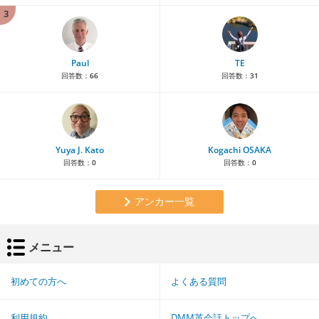
3
Paul
TE
回答数：
66
回答数：
31
Yuya J. Kato
Kogachi OSAKA
回答数：
0
回答数：
0
アンカー一覧
メニュー
初めての方へ
よくある質問
利用規約
DMM英会話トップへ