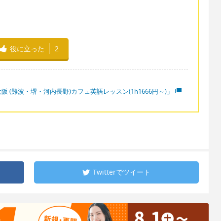
役に立った
2
阪 (難波・堺・河内長野)カフェ英語レッスン(1h1666円～)」
Twitterで
ツイート