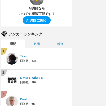
AI講師なら
いつでも相談可能です！
AI講師に聞く
アンカーランキング
週間
月間
総合
1
Taku
回答数：
138
2
DMM Eikaiwa K
回答数：
109
3
Paul
回答数：
66