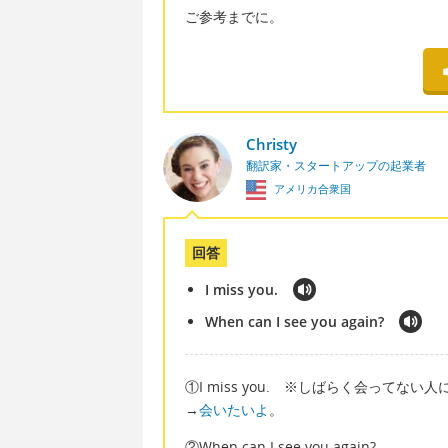
ご参考までに。
Christy
翻訳家・スタートアップの起業者
アメリカ合衆国
回答
I miss you.
When can I see you again?
①I miss you. ※しばらく会ってな
→
会いたいよ
。
②When can I see you again?