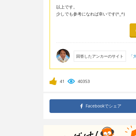
以上です。
少しでも参考になれば幸いです(
^_^
)
回答したアンカーのサイト
「大
41
40353
Facebookで
シェア