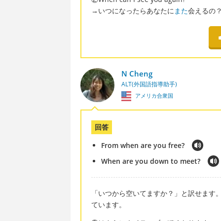
→いつになったらあなたに
また
会えるの
N Cheng
ALT(外国語指導助手)
アメリカ合衆国
回答
From when are you free?
When are you down to meet?
「いつから空いてますか？」と訳せます
ています。