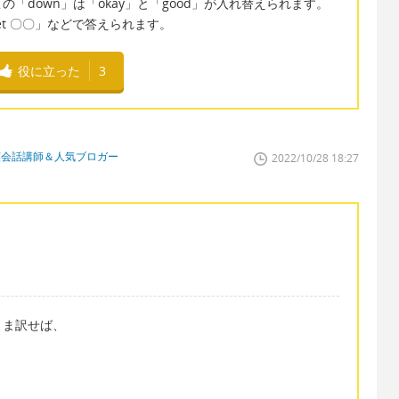
「down」は「okay」と「good」が入れ替えられます。
meet 〇〇」などで答えられます。
役に立った
3
英会話講師＆人気ブロガー
2022/10/28 18:27
まま訳せば、