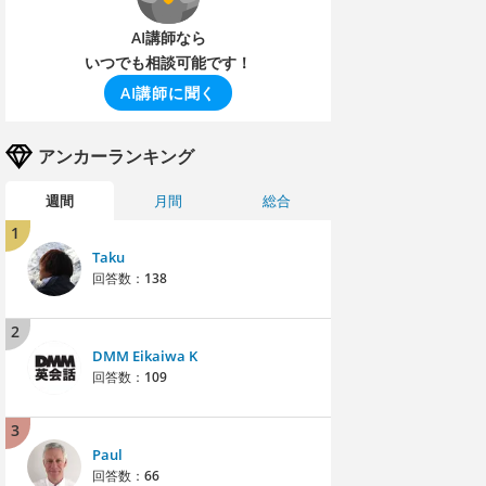
AI講師なら
いつでも相談可能です！
AI講師に聞く
アンカーランキング
週間
月間
総合
1
Taku
回答数：
138
2
DMM Eikaiwa K
回答数：
109
3
Paul
回答数：
66