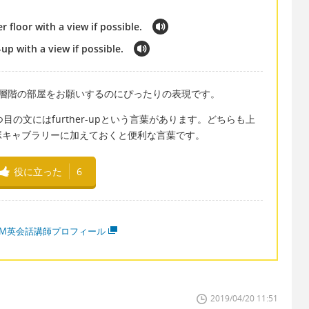
 floor with a view if possible.
up with a view if possible.
上層階の部屋をお願いするのにぴったりの表現です。
目の文にはfurther-upという言葉があります。どちらも上
ボキャブラリーに加えておくと便利な言葉です。
役に立った
6
MM英会話講師プロフィール
2019/04/20 11:51