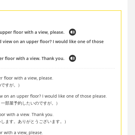
upper floor with a view, please.
view on an upper floor? I would like one of those
 floor with a view. Thank you.
 floor with a view, please.
のですが。）
 on an upper floor? I would like one of those please.
？一部屋予約したいのですが。）
or with a view. Thank you.
いします。ありがとうございます。）
r with a view, please.