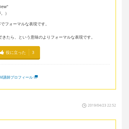
view"
が。）
の丁寧でフォーマルな表現です。
もし可能なら、できたら、という意味のよりフォーマルな表現です。
役に立った
3
MM講師プロフィール
2019/04/23 22:52