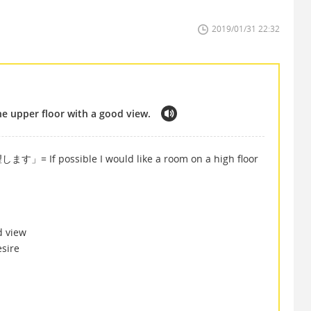
2019/01/31 22:32
the upper floor with a good view.
ossible I would like a room on a high floor
 view
sire