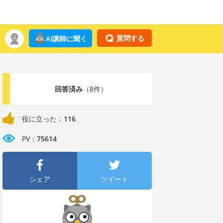
質問する
AI講師に聞く
回答済み
（8件）
役に立った：
116
PV：
75614
シェア
ツイート