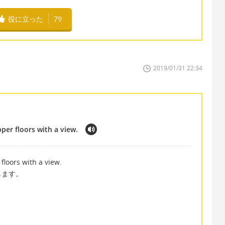
役に立った
79
2019/01/31 22:34
pper floors with a view.
 floors with a view.
します。