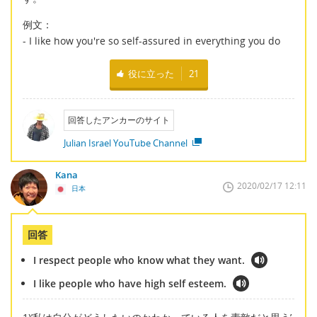
例文：
- I like how you're so self-assured in everything you do
役に立った
21
回答したアンカーのサイト
Julian Israel YouTube Channel
Kana
2020/02/17 12:11
日本
回答
I respect people who know what they want.
I like people who have high self esteem.