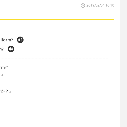
2019/02/04 10:10
niform?
rm?
orm?"
？」
すか？」