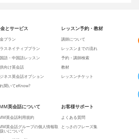
料金とサービス
レッスン予約・教材
金プラン
講師について
ラスネイティブプラン
レッスンまでの流れ
国語・中国語レッスン
予約・講師検索
供向け英会話
教材
ジネス英会話オプション
レッスンチケット
れ聞いてeKnow?
DMM英会話について
お客様サポート
MM英会話利用規約
よくある質問
MM英会話グループの個人情報取
とっさのフレーズ集
扱いについて