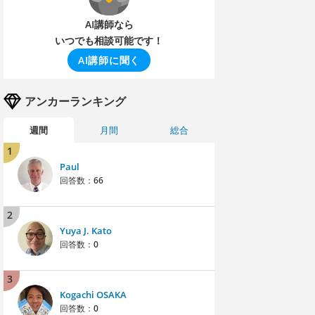
AI講師なら
いつでも相談可能です！
AI講師に聞く
アンカーランキング
週間
月間
総合
1
Paul
回答数：
66
2
Yuya J. Kato
回答数：
0
3
Kogachi OSAKA
回答数：
0