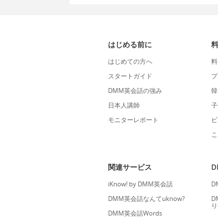
はじめる前に
はじめての方へ
料
スタートガイド
プ
DMM英会話の強み
韓
日本人講師
子
モニターレポート
ビ
こ
関連サービス
iKnow! by DMM英会話
D
DMM英会話なんてuknow?
D
り
DMM英会話Words