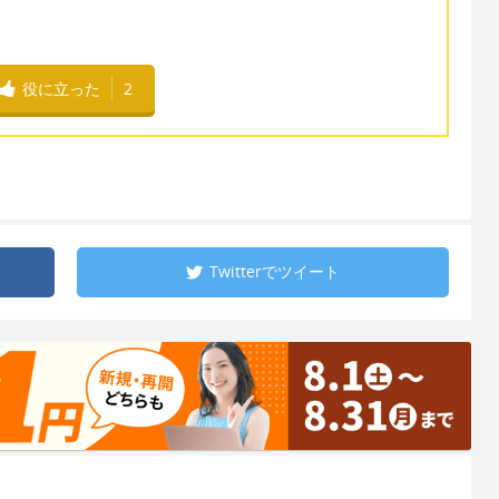
役に立った
2
Twitterで
ツイート