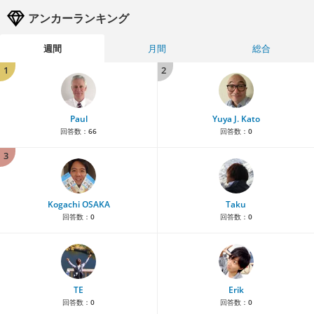
アンカーランキング
週間
月間
総合
1
2
Paul
Yuya J. Kato
回答数：
66
回答数：
0
3
Kogachi OSAKA
Taku
回答数：
0
回答数：
0
TE
Erik
回答数：
0
回答数：
0