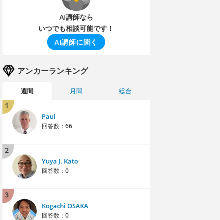
AI講師なら
いつでも相談可能です！
AI講師に聞く
アンカーランキング
週間
月間
総合
1
Paul
回答数：
66
2
Yuya J. Kato
回答数：
0
3
Kogachi OSAKA
回答数：
0