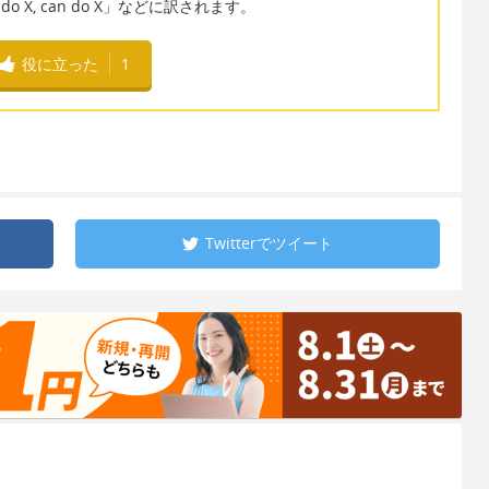
do X, can do X」などに訳されます。
役に立った
1
Twitterで
ツイート