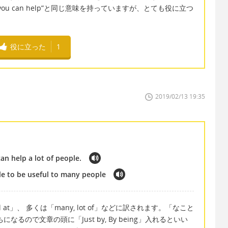
う言い方は“you can help”と同じ意味を持っていますが、とても役に立つ
役に立った
1
2019/02/13 19:35
an help a lot of people.
le to be useful to many people
killful at」、 多くは「many, lot of」などに訳されます。「なこと
るので文章の頭に「Just by, By being」入れるといい