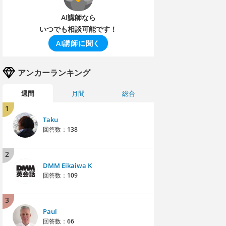
AI講師なら
いつでも相談可能です！
AI講師に聞く
アンカーランキング
週間
月間
総合
1
Taku
回答数：
138
2
DMM Eikaiwa K
回答数：
109
3
Paul
回答数：
66