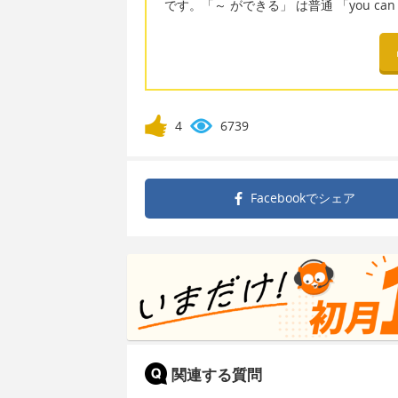
です。「～ ができる」 は普通 「you can 
4
6739
Facebookで
シェア
関連する質問