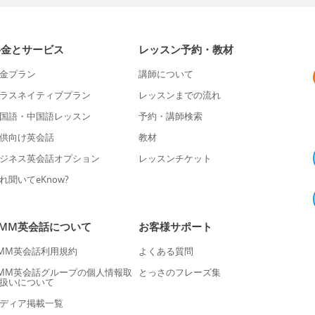
料金とサービス
レッスン予約・教材
金プラン
講師について
ラスネイティブプラン
レッスンまでの流れ
国語・中国語レッスン
予約・講師検索
供向け英会話
教材
ジネス英会話オプション
レッスンチケット
れ聞いてeKnow?
DMM英会話について
お客様サポート
MM英会話利用規約
よくある質問
MM英会話グループの個人情報取
とっさのフレーズ集
扱いについて
ディア掲載一覧