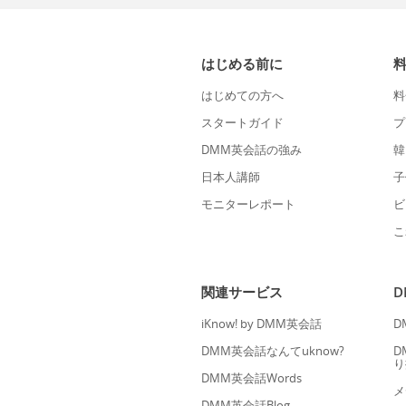
はじめる前に
はじめての方へ
料
スタートガイド
プ
DMM英会話の強み
韓
日本人講師
子
モニターレポート
ビ
こ
関連サービス
iKnow! by DMM英会話
D
DMM英会話なんてuknow?
D
り
DMM英会話Words
メ
DMM英会話Blog