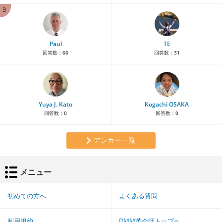
3
Paul
TE
回答数：
66
回答数：
31
Yuya J. Kato
Kogachi OSAKA
回答数：
0
回答数：
0
アンカー一覧
メニュー
初めての方へ
よくある質問
利用規約
DMM英会話トップへ