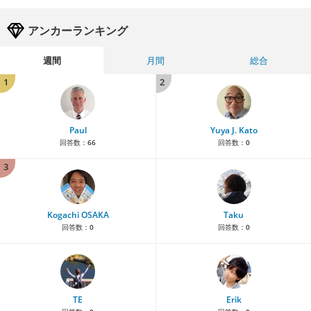
アンカーランキング
週間
月間
総合
1
2
Paul
Yuya J. Kato
回答数：
66
回答数：
0
3
Kogachi OSAKA
Taku
回答数：
0
回答数：
0
TE
Erik