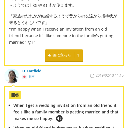
～ようでは like や as if が使えます。
「家族のだれかが結婚するようで昔からの友達から招待状が
来るとうれしいです」
"I'm happy when I receive an invitation from an old
friend because it's like someone in the family's getting
married" など
役に立った
1
H. Hatfield
2019/02/13 11:15
日本
回答
When I get a wedding invitation from an old friend it
feels like a family member is getting married and that
makes me so happy.
When an old friend invites me to his/her wedding it