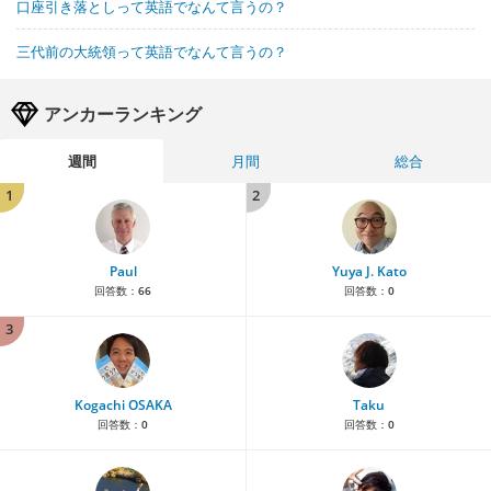
口座引き落としって英語でなんて言うの？
三代前の大統領って英語でなんて言うの？
アンカーランキング
週間
月間
総合
1
2
Paul
Yuya J. Kato
回答数：
66
回答数：
0
3
Kogachi OSAKA
Taku
回答数：
0
回答数：
0