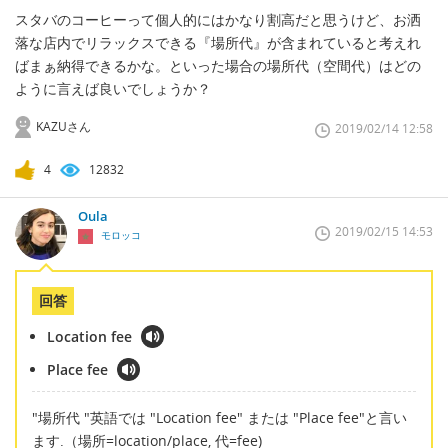
スタバのコーヒーって個人的にはかなり割高だと思うけど、お洒
落な店内でリラックスできる『場所代』が含まれていると考えれ
ばまぁ納得できるかな。といった場合の場所代（空間代）はどの
ように言えば良いでしょうか？
KAZUさん
2019/02/14 12:58
4
12832
Oula
2019/02/15 14:53
モロッコ
回答
Location fee
Place fee
"場所代 "英語では "Location fee" または "Place fee"と言い
ます.（場所=location/place, 代=fee)