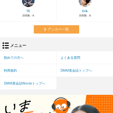
TE
Erik
回答数：
0
回答数：
0
アンカー一覧
メニュー
初めての方へ
よくある質問
利用規約
DMM英会話トップへ
DMM英会話Wordsトップへ