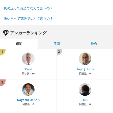
気の玉って英語でなんて言うの？
吸い玉って英語でなんて言うの？
アンカーランキング
週間
月間
総合
1
2
Paul
Yuya J. Kato
回答数：
66
回答数：
0
3
Kogachi OSAKA
Taku
回答数：
0
回答数：
0