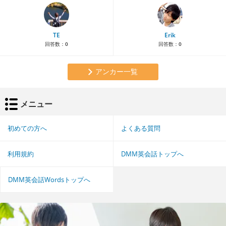
TE
Erik
回答数：
0
回答数：
0
アンカー一覧
メニュー
初めての方へ
よくある質問
利用規約
DMM英会話トップへ
DMM英会話Wordsトップへ