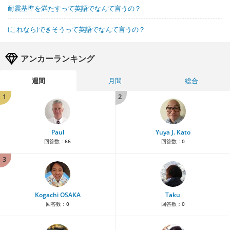
耐震基準を満たすって英語でなんて言うの？
(これなら)できそうって英語でなんて言うの？
アンカーランキング
週間
月間
総合
1
2
Paul
Yuya J. Kato
回答数：
66
回答数：
0
3
Kogachi OSAKA
Taku
回答数：
0
回答数：
0