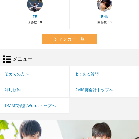
TE
Erik
回答数：
0
回答数：
0
アンカー一覧
メニュー
初めての方へ
よくある質問
利用規約
DMM英会話トップへ
DMM英会話Wordsトップへ