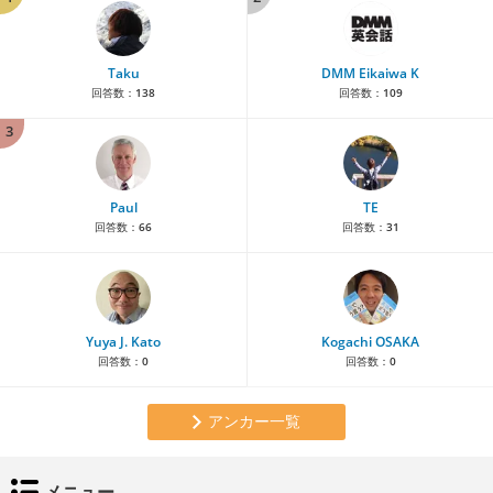
Taku
DMM Eikaiwa K
回答数：
138
回答数：
109
3
Paul
TE
回答数：
66
回答数：
31
Yuya J. Kato
Kogachi OSAKA
回答数：
0
回答数：
0
アンカー一覧
メニュー