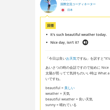
国際交流コーディネーター
日本
回答
It's such beautiful weather today.
Nice day, isn't it?
「今日は良い
お天気
ですね」を訳すと"It's s
あいさつの時の会話ですので短めに Nice da
太陽が照ってて気持ちのいい時は What a
いですね。
beautiful =
美しい
weather = 天気
beautiful weather = 良い天気
sunny = 晴れている