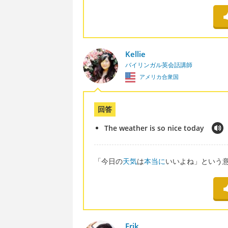
Kellie
バイリンガル英会話講師
アメリカ合衆国
回答
The weather is so nice today
「今日の
天気
は
本当に
いいよね」という
Erik