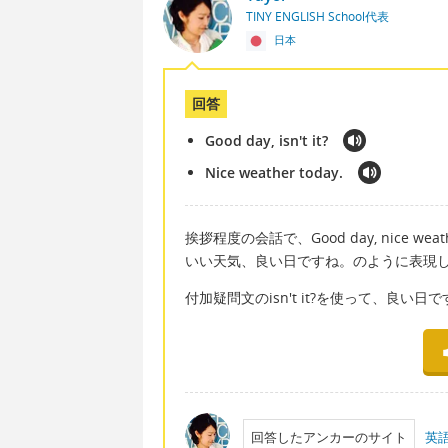
TINY ENGLISH School代表
日本
回答
Good day, isn't it?
Nice weather today.
挨拶程度の会話で、Good day, nice wea
いい天気、良い日ですね。のように表現
付加疑問文のisn't it?を使って、良
回答したアンカーのサイト
英