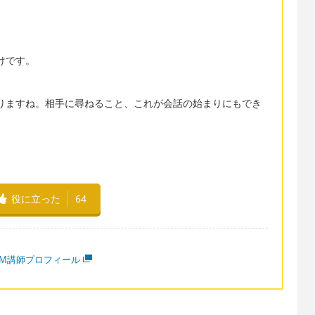
けです。
りますね。相手に尋ねること、これが会話の始まりにもでき
役に立った
64
MM講師プロフィール