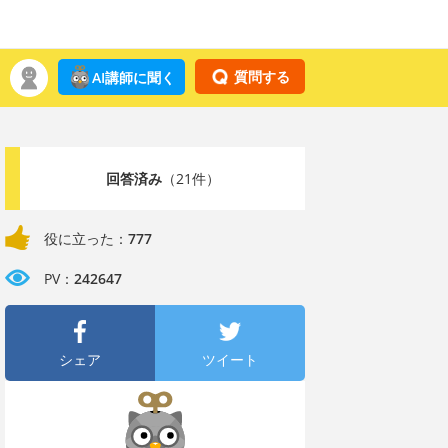
質問する
AI講師に聞く
回答済み
（21件）
役に立った：
777
PV：
242647
シェア
ツイート