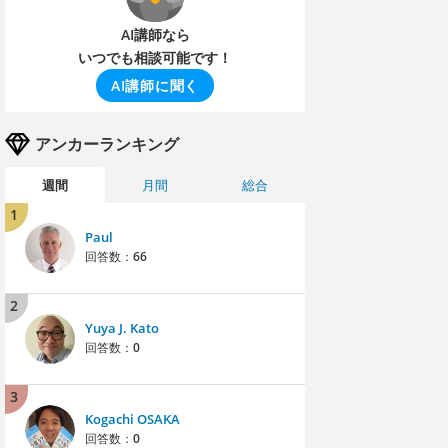
AI講師なら
いつでも相談可能です！
AI講師に聞く
アンカーランキング
週間
月間
総合
1
Paul
回答数：
66
2
Yuya J. Kato
回答数：
0
3
Kogachi OSAKA
回答数：
0