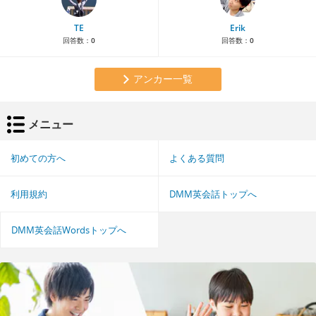
TE
Erik
回答数：
0
回答数：
0
アンカー一覧
メニュー
初めての方へ
よくある質問
利用規約
DMM英会話トップへ
DMM英会話Wordsトップへ