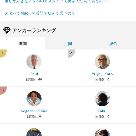
推しが好きなスタバのカスタムって英語でなんて言うの？
スタバでMacって英語でなんて言うの？
アンカーランキング
週間
月間
総合
1
2
Paul
Yuya J. Kato
回答数：
66
回答数：
0
3
Kogachi OSAKA
Taku
回答数：
0
回答数：
0