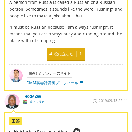
A person from Russia is called a Russian or a Russian
person. Sometimes it sounds like the word "rushing" and
people like to make a joke about that.
"I must be Russian because I am always rushing!". It
means that you are always busy and running around the
place without stopping.
役に立った
1
回答したアンカーのサイト
DMM英会話講師プロフィール
Teddy Zee
2019/09/13 22:44
南アフリカ
回答
He/she is a Russian national