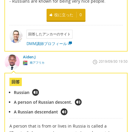
- Russians are known for being very nice people.
役に立った
0
回答したアンカーのサイト
DMM講師プロフィール
Aiden J
2019/09/30 19:50
南アフリカ
回答
Russian
A person of Russian descent.
A Russian descendant
A person that is from or lives in Russia is called a