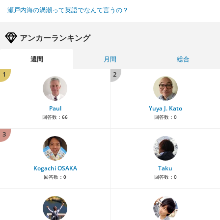
瀬戸内海の渦潮って英語でなんて言うの？
アンカーランキング
週間
月間
総合
1
2
Paul
Yuya J. Kato
回答数：
66
回答数：
0
3
Kogachi OSAKA
Taku
回答数：
0
回答数：
0