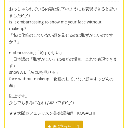
おっしゃられている内容は以下のようにも表現できると思い
ました(
^_^
)
Is it embarrassing to show me your face without
makeup?
「私に化粧のしていない顔を見せるのは恥ずかしいのです
か？」
embarrassing「恥ずかしい」
（日本語の「恥ずかしい」は殆どの場合、これで表現できま
す）
show A B「AにBを見せる」
face without makeup「化粧のしていない顏＝すっぴんの
顏」
以上です。
少しでも参考になれば幸いです(
^_^
)
★★大阪カフェレッスン英会話講師 KOGACHI
役に立った
1