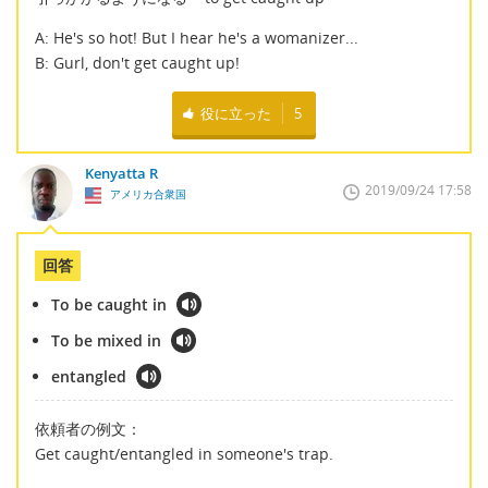
A: He's so hot! But I hear he's a womanizer...
B: Gurl, don't get caught up!
役に立った
5
Kenyatta R
2019/09/24 17:58
アメリカ合衆国
回答
To be caught in
To be mixed in
entangled
依頼者の例文：
Get caught/entangled in someone's trap.