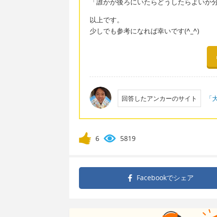
「誰かが後ろにいたらどうしたらよいか
以上です。
少しでも参考になれば幸いです(
^_^
)
回答したアンカーのサイト
「大
6
5819
Facebookで
シェア