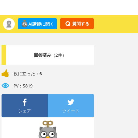
質問する
AI講師に聞く
回答済み
（2件）
役に立った：
6
PV：
5819
シェア
ツイート