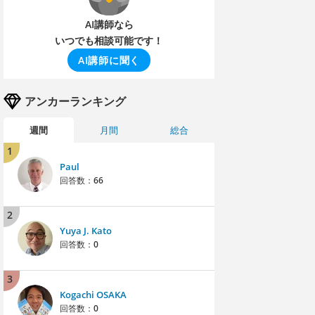
AI講師なら
いつでも相談可能です！
AI講師に聞く
アンカーランキング
週間
月間
総合
1
Paul
回答数：
66
2
Yuya J. Kato
回答数：
0
3
Kogachi OSAKA
回答数：
0