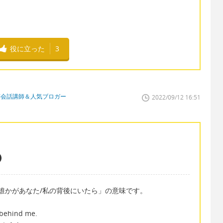
役に立った
3
英会話講師＆人気ブロガー
2022/09/12 16:51
/meは「もし誰かがあなた/私の背後にいたら」の意味です。
 behind me.