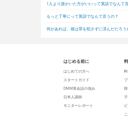
1人より誰かいた方がいいって英語でなんて
もっと丁寧にって英語でなんて言うの？
何があれば、彼は罪を犯さずに済んだだろう
はじめる前に
はじめての方へ
料
スタートガイド
プ
DMM英会話の強み
韓
日本人講師
子
モニターレポート
ビ
こ