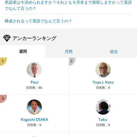
承認者は今決められますか？それとも６月末まで保留しますかって英語
でなんて言うの？
構成されるって英語でなんて言うの？
アンカーランキング
週間
月間
総合
1
2
Paul
Yuya J. Kato
回答数：
66
回答数：
0
3
Kogachi OSAKA
Taku
回答数：
0
回答数：
0