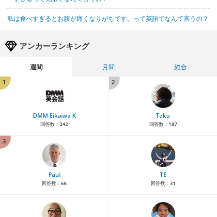
私は食べすぎるとお腹が痛くなりがちです。って英語でなんて言うの？
アンカーランキング
週間
月間
総合
1
2
DMM Eikaiwa K
Taku
回答数：
242
回答数：
187
3
Paul
TE
回答数：
66
回答数：
31