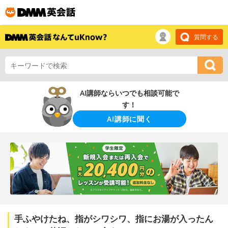
質問する
AI講師ならいつでも相談可能で
す！
AI講師に聞く
手ふやけたね、指がシワシワ、指にお湯が入ったん