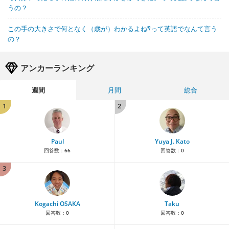
うの？
この手の大きさで何となく（歳が）わかるよね⁇って英語でなんて言う
の？
アンカーランキング
週間
月間
総合
1
2
Paul
Yuya J. Kato
回答数：
66
回答数：
0
3
Kogachi OSAKA
Taku
回答数：
0
回答数：
0