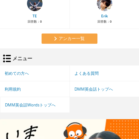
TE
Erik
回答数：
0
回答数：
0
アンカー一覧
メニュー
初めての方へ
よくある質問
利用規約
DMM英会話トップへ
DMM英会話Wordsトップへ