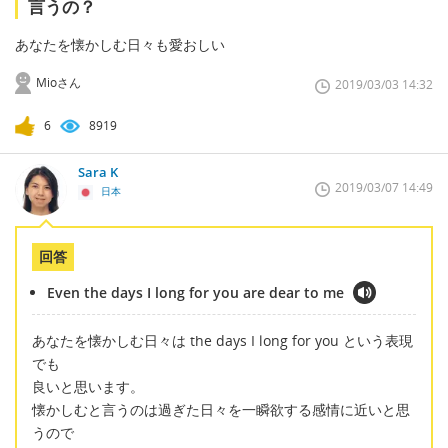
言うの？
あなたを懐かしむ日々も愛おしい
Mioさん
2019/03/03 14:32
6
8919
Sara K
2019/03/07 14:49
日本
回答
Even the days I long for you are dear to me
あなたを懐かしむ日々は the days I long for you という表現
でも
良いと思います。
懐かしむと言うのは過ぎた日々を一瞬欲する感情に近いと思
うので