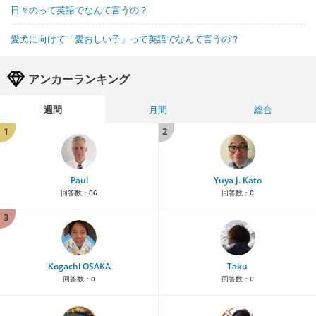
日々のって英語でなんて言うの？
愛犬に向けて「愛おしい子」って英語でなんて言うの？
アンカーランキング
週間
月間
総合
1
2
Paul
Yuya J. Kato
回答数：
66
回答数：
0
3
Kogachi OSAKA
Taku
回答数：
0
回答数：
0