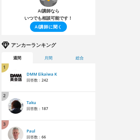
AI講師なら
いつでも相談可能です！
AI講師に聞く
アンカーランキング
週間
月間
総合
1
DMM Eikaiwa K
回答数：
242
2
Taku
回答数：
187
3
Paul
回答数：
66