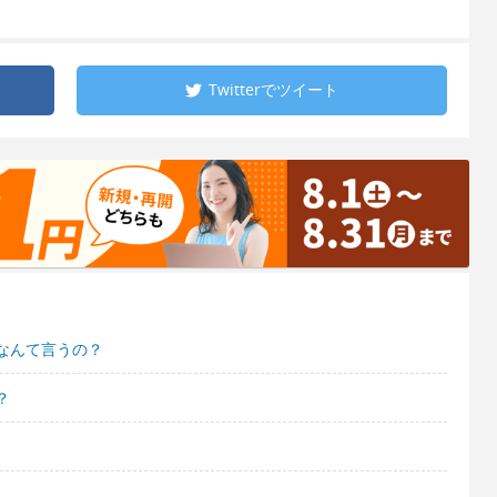
Twitterで
ツイート
なんて言うの？
？