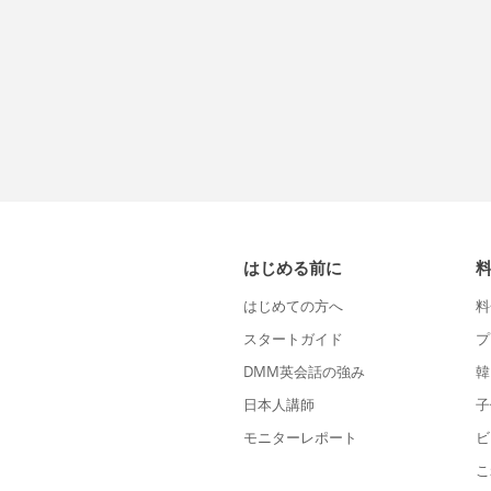
はじめる前に
はじめての方へ
料
スタートガイド
プ
DMM英会話の強み
韓
日本人講師
子
モニターレポート
ビ
こ