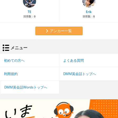
TE
Erik
回答数：
0
回答数：
0
アンカー一覧
メニュー
初めての方へ
よくある質問
利用規約
DMM英会話トップへ
DMM英会話Wordsトップへ