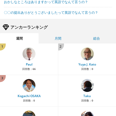
おかしなところはありますかって英語でなんて言うの？
〇〇の提出ありがとうございましたって英語でなんて言うの？
アンカーランキング
週間
月間
総合
1
2
Paul
Yuya J. Kato
回答数：
66
回答数：
0
3
Kogachi OSAKA
Taku
回答数：
0
回答数：
0