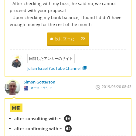
- After checking with my boss, he said no, we cannot
proceed with your proposal
- Upon checking my bank balance, I found I didn't have
enough money for the rest of the month
役に立った
28
回答したアンカーのサイト
Julian Israel YouTube Channel
Simon Gotterson
2019/06/20 08:43
オーストラリア
回答
after consulting with ~
after confirming with ~