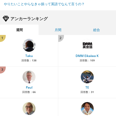
やりたいことやらなきゃ損って英語でなんて言うの？
アンカーランキング
週間
月間
総合
1
2
Taku
DMM Eikaiwa K
回答数：
138
回答数：
109
3
Paul
TE
回答数：
66
回答数：
31