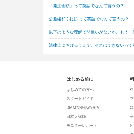
「発注金額」って英語でなんて言うの？
公差緩和 (寸法) って英語でなんて言うの？
以下のような理解で間違いがないか、もう一
法律上におけるうえで、それはできないって
はじめる前に
はじめての方へ
料
スタートガイド
プ
DMM英会話の強み
韓
日本人講師
子
モニターレポート
ビ