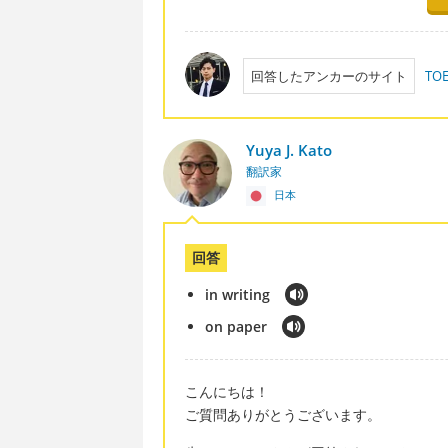
回答したアンカーのサイト
T
Yuya J. Kato
翻訳家
日本
回答
in writing
on paper
こんにちは！
ご質問ありがとうございます。