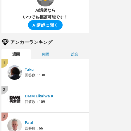
AI講師なら
いつでも相談可能です！
AI講師に聞く
アンカーランキング
週間
月間
総合
1
Taku
回答数：
138
2
DMM Eikaiwa K
回答数：
109
3
Paul
回答数：
66