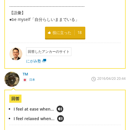
----------------------------------------------------
【語彙】
●be myself「自分らしいままでいる」
役に立った
18
回答したアンカーのサイト
にがみ塾
TM
2016/04/20 20:44
日本
回答
I feel at ease when...
I feel relaxed when...