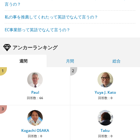
言うの？
私の事を推薦してくれたって英語でなんて言うの？
EC事業部って英語でなんて言うの？
アンカーランキング
週間
月間
総合
1
2
Paul
Yuya J. Kato
回答数：
66
回答数：
0
3
Kogachi OSAKA
Taku
回答数：
0
回答数：
0