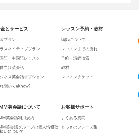
料金とサービス
レッスン予約・教材
金プラン
講師について
ラスネイティブプラン
レッスンまでの流れ
国語・中国語レッスン
予約・講師検索
供向け英会話
教材
ジネス英会話オプション
レッスンチケット
れ聞いてeKnow?
DMM英会話について
お客様サポート
MM英会話利用規約
よくある質問
MM英会話グループの個人情報取
とっさのフレーズ集
扱いについて