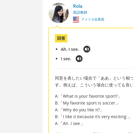
Rola
英語教師
アメリカ合衆国
回答
Ah. I see.
I see.
同意を表したい場合で「ああ」という相づちを英
す。例えば、こういう場合に使っても良
A:「What is your favorite sport?」
B:「My favorite sport is soccer.」
A:「Why do you like it?」
B:「I like it because it’s very exciting.」
A:「Ah. I see.」