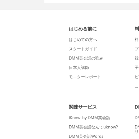
はじめる前に
はじめての方へ
料
スタートガイド
プ
DMM英会話の強み
韓
日本人講師
子
モニターレポート
ビ
こ
関連サービス
iKnow! by DMM英会話
D
DMM英会話なんてuknow?
D
り
DMM英会話Words