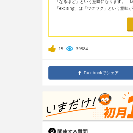
「なるほど」という意味になります。「fa
「exciting」は「ワクワク」という意味
15
39384
Facebookで
シェア
関連する質問