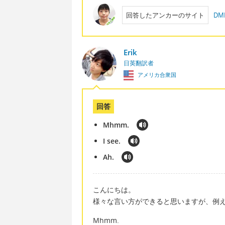
回答したアンカーのサイト
D
Erik
日英翻訳者
アメリカ合衆国
回答
Mhmm.
I see.
Ah.
こんにちは。
様々な言い方ができると思いますが、例
Mhmm.