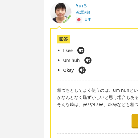
Yui S
英語講師
日本
回答
I see
Um huh
Okay
相づちとしてよく使うのは、um huh
がなんとなく恥ずかしいと思う場合もあ
そんな時は、yesやI see、okayなども