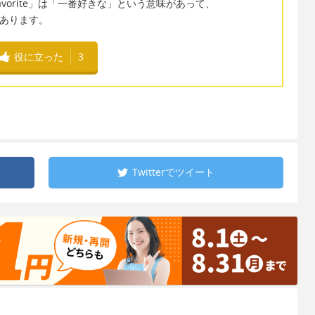
vorite」は「一番好きな」という意味があって、
があります。
役に立った
3
Twitterで
ツイート