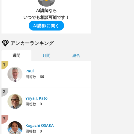
AI講師なら
いつでも相談可能です！
AI講師に聞く
アンカーランキング
週間
月間
総合
1
Paul
回答数：
66
2
Yuya J. Kato
回答数：
0
3
Kogachi OSAKA
回答数：
0