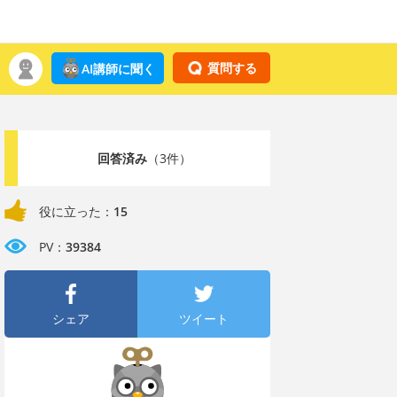
質問する
AI講師に聞く
回答済み
（3件）
役に立った：
15
PV：
39384
シェア
ツイート