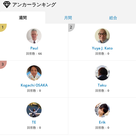
アンカーランキング
週間
月間
総合
1
2
Paul
Yuya J. Kato
回答数：
66
回答数：
0
3
Kogachi OSAKA
Taku
回答数：
0
回答数：
0
TE
Erik
回答数：
0
回答数：
0