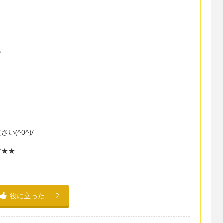
す。
(^0^)/
す★★
役に立った
2