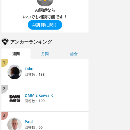
AI講師なら
いつでも相談可能です！
AI講師に聞く
アンカーランキング
週間
月間
総合
1
Taku
回答数：
138
2
DMM Eikaiwa K
回答数：
109
3
Paul
回答数：
66