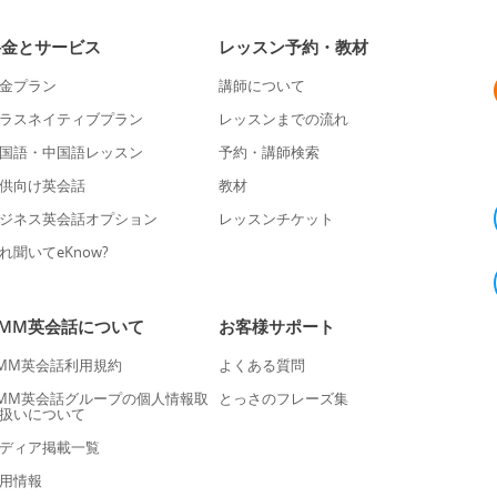
料金とサービス
レッスン予約・教材
金プラン
講師について
ラスネイティブプラン
レッスンまでの流れ
国語・中国語レッスン
予約・講師検索
供向け英会話
教材
ジネス英会話オプション
レッスンチケット
れ聞いてeKnow?
DMM英会話について
お客様サポート
MM英会話利用規約
よくある質問
MM英会話グループの個人情報取
とっさのフレーズ集
扱いについて
ディア掲載一覧
用情報