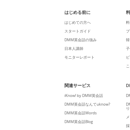
はじめる前に
はじめての方へ
料
スタートガイド
プ
DMM英会話の強み
韓
日本人講師
子
モニターレポート
ビ
こ
関連サービス
iKnow! by DMM英会話
D
DMM英会話なんてuknow?
D
り
DMM英会話Words
メ
DMM英会話Blog
採