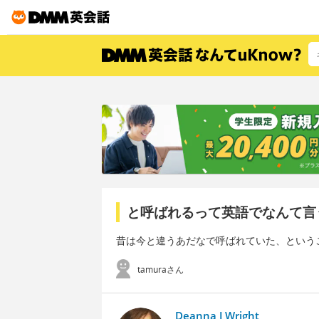
と呼ばれるって英語でなんて言
昔は今と違うあだなで呼ばれていた、という
tamuraさん
Deanna J Wright