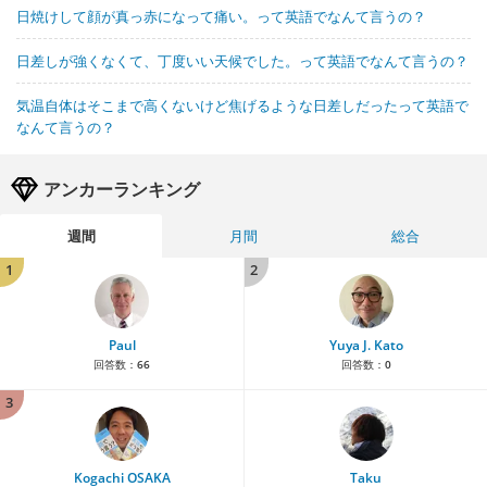
日焼けして顔が真っ赤になって痛い。って英語でなんて言うの？
日差しが強くなくて、丁度いい天候でした。って英語でなんて言うの？
気温自体はそこまで高くないけど焦げるような日差しだったって英語で
なんて言うの？
アンカーランキング
週間
月間
総合
1
2
Paul
Yuya J. Kato
回答数：
66
回答数：
0
3
Kogachi OSAKA
Taku