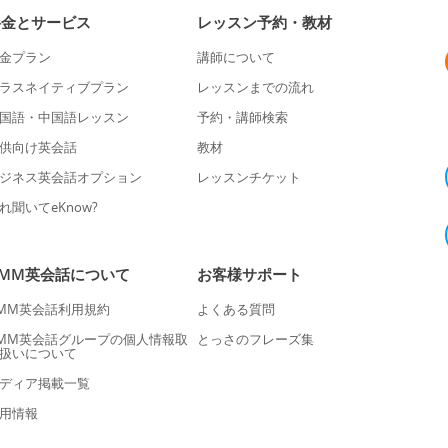
料金とサービス
レッスン予約・教材
金プラン
講師について
ラスネイティブプラン
レッスンまでの流れ
国語・中国語レッスン
予約・講師検索
供向け英会話
教材
ジネス英会話オプション
レッスンチケット
れ聞いてeKnow?
DMM英会話について
お客様サポート
MM英会話利用規約
よくある質問
MM英会話グループの個人情報取
とっさのフレーズ集
扱いについて
ディア掲載一覧
用情報