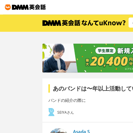
あのバンドは〜年以上活動して
バンドの紹介の際に
SEIYAさん
Asada S