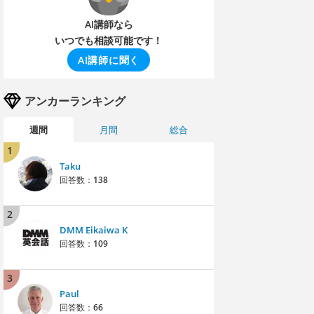
AI講師なら
いつでも相談可能です！
AI講師に聞く
アンカーランキング
週間
月間
総合
1
Taku
回答数：
138
2
DMM Eikaiwa K
回答数：
109
3
Paul
回答数：
66