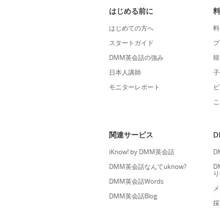
はじめる前に
はじめての方へ
料
スタートガイド
プ
DMM英会話の強み
韓
日本人講師
子
モニターレポート
ビ
こ
関連サービス
iKnow! by DMM英会話
D
DMM英会話なんてuknow?
D
り
DMM英会話Words
メ
DMM英会話Blog
採