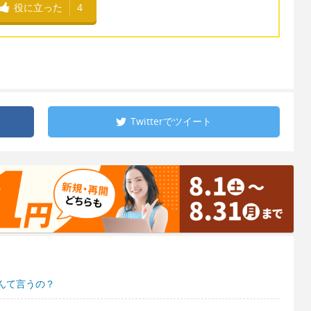
役に立った
4
Twitterで
ツイート
んて言うの？