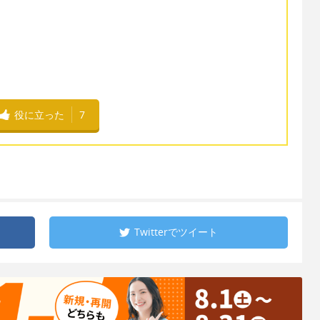
役に立った
7
Twitterで
ツイート