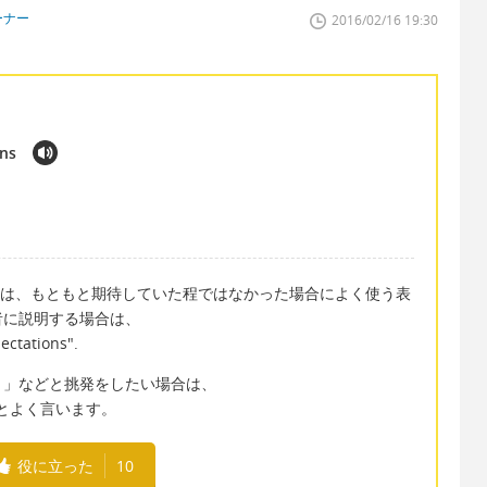
ーナー
2016/02/16 19:30
ons
ations"というのは、もともと期待していた程ではなかった場合によく使う表
者に説明する場合は、
ectations".
？」などと挑発をしたい場合は、
got"などとよく言います。
役に立った
10