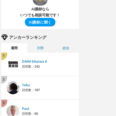
AI講師なら
いつでも相談可能です！
AI講師に聞く
アンカーランキング
週間
月間
総合
1
DMM Eikaiwa K
回答数：
242
2
Taku
回答数：
187
3
Paul
回答数：
66