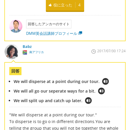
役に立った
4
回答したアンカーのサイト
DMM英会話講師プロフィール
Babz
2017/07/30 17:24
南アフリカ
回答
We will disperse at a point during our tour.
We will all go our seperate ways for a bit.
We will split up and catch up later.
"We will disperse at a point during our tour."
To disperse is to go o in different directions.You are
telling the group that you will not be together the whole