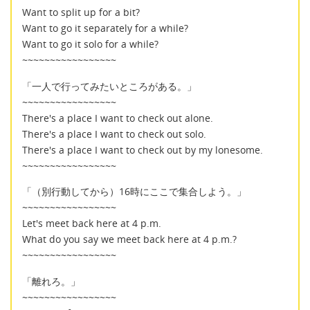
Want to split up for a bit?
Want to go it separately for a while?
Want to go it solo for a while?
~~~~~~~~~~~~~~~~~
「一人で行ってみたいところがある。」
~~~~~~~~~~~~~~~~~
There's a place I want to check out alone.
There's a place I want to check out solo.
There's a place I want to check out by my lonesome.
~~~~~~~~~~~~~~~~~
「（別行動してから）16時にここで集合しよう。」
~~~~~~~~~~~~~~~~~
Let's meet back here at 4 p.m.
What do you say we meet back here at 4 p.m.?
~~~~~~~~~~~~~~~~~
「離れろ。」
~~~~~~~~~~~~~~~~~