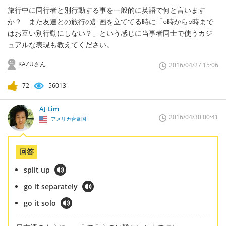
旅行中に同行者と別行動する事を一般的に英語で何と言います
か？ また友達との旅行の計画を立ててる時に「○時から○時まで
はお互い別行動にしない？」という感じに当事者同士で使うカジ
ュアルな表現も教えてください。
KAZUさん
2016/04/27 15:06
72
56013
AJ Lim
2016/04/30 00:41
アメリカ合衆国
回答
split up
go it separately
go it solo