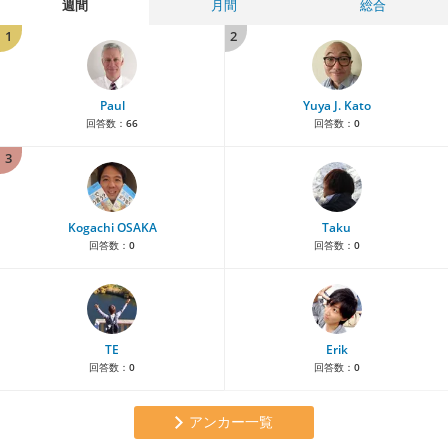
週間
月間
総合
1
2
Paul
Yuya J. Kato
回答数：
66
回答数：
0
3
Kogachi OSAKA
Taku
回答数：
0
回答数：
0
TE
Erik
回答数：
0
回答数：
0
アンカー一覧