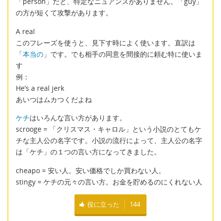
「person」だと、特定なニュアンスがありません。「guy」
の方が短くて攻撃があります。
A real
このフレーズを使うと、見下す時によく使います。直訳は
「
本当の
」です。でも相手の同意を間接的に頼む特に使いま
す
例：
He’s a real jerk
あいつはムカつくだよね
ケチ
はいろんな言い方があります。
scrooge = 「クリスマス・キャロル」という小説のとてもケ
チな主人公の名字です。小説の流行によって、主人公の名字
は「ケチ」の１つの言い方になってきました。
cheapo = 安い人。安い価格でしか買わない人。
stingy = ケチの元々の言い方。お金を貯めるのにくれない人
役に立った
144